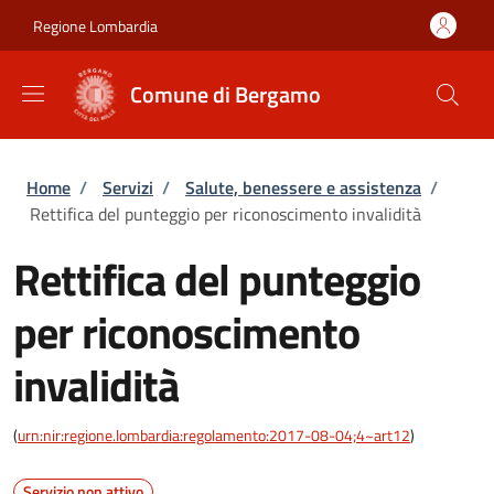
Salta al contenuto principale
Skip to footer content
Regione Lombardia
Comune di Bergamo
Briciole di pane
Home
/
Servizi
/
Salute, benessere e assistenza
/
Rettifica del punteggio per riconoscimento invalidità
Rettifica del punteggio
per riconoscimento
invalidità
(
urn:nir:regione.lombardia:regolamento:2017-08-04;4~art12
)
Servizio non attivo