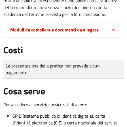
rinuncia esplicita all'esecuzione delle opere con la scadenza
del termine di un anno senza l’inizio dei lavori o con la
scadenza del termine previsto per la loro conclusione.
Moduli da compilare e documenti da allegare
Costi
Tipo di pagamento
Importo
La presentazione della pratica non prevede alcun
pagamento
Cosa serve
Per accedere al servizio, assicurati di avere:
SPID (sistema pubblico di identità digitale), carta
d’identità elettronica (CIE) o carta nazionale dei servizi