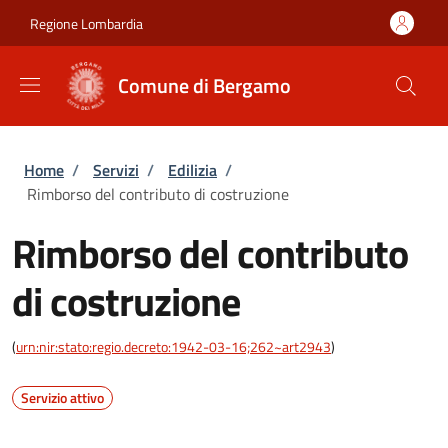
Salta al contenuto principale
Skip to footer content
Regione Lombardia
Comune di Bergamo
Briciole di pane
Home
/
Servizi
/
Edilizia
/
Rimborso del contributo di costruzione
Rimborso del contributo
di costruzione
(
urn:nir:stato:regio.decreto:1942-03-16;262~art2943
)
Servizio attivo