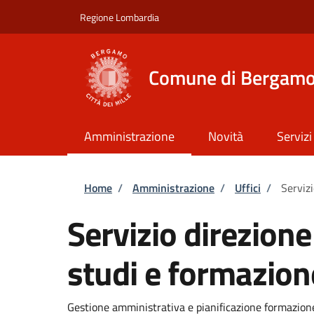
Salta al contenuto principale
Skip to footer content
Regione Lombardia
Comune di Bergam
Amministrazione
Novità
Servizi
Briciole di pane
Home
/
Amministrazione
/
Uffici
/
Servizi
Servizio direzion
studi e formazione
Gestione amministrativa e pianificazione formazion