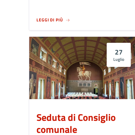
SU
ARTE E ARCHITETTURA NEL CI
LEGGI DI PIÙ
27
Luglio
Seduta di Consiglio
comunale