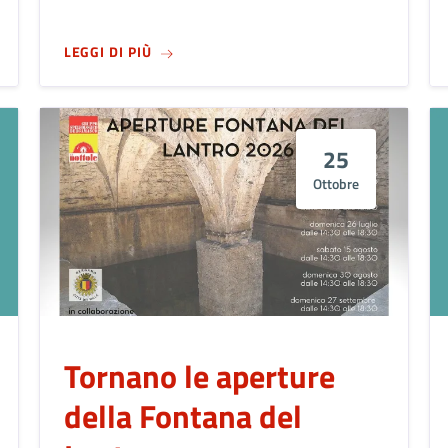
ONSIGLIO COMUNALE
SU
TRA_ME E TE
LEGGI DI PIÙ
25
Ottobre
Tornano le aperture
della Fontana del