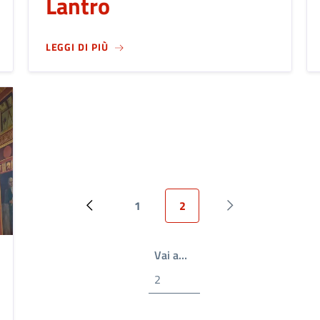
Lantro
MITERO DI BERGAMO
SU
TORNANO LE APERTURE DELLA FONTAN
LEGGI DI PIÙ
1
2
Pagina precedente
Page
Pagina attuale
Prossima pagina
Write the page number you
Vai a…