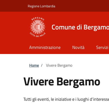
Salta al contenuto principale
Skip to footer content
Regione Lombardia
Comune di Bergam
Amministrazione
Novità
Servizi
Briciole di pane
Home
/
Vivere Bergamo
Vivere Bergamo
Tutti gli eventi, le iniziative e i luoghi d’intere