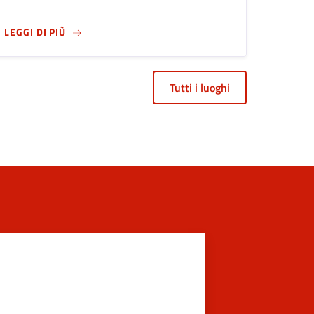
O ROTA"
SU
TEATRO GAETANO DONIZETTI
LEGGI DI PIÙ
Tutti i luoghi