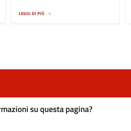
URALI "ENRICO CAFFI"
SU
ORTO BOTANICO DI BERGAMO "LORENZ
LEGGI DI PIÙ
rmazioni su questa pagina?