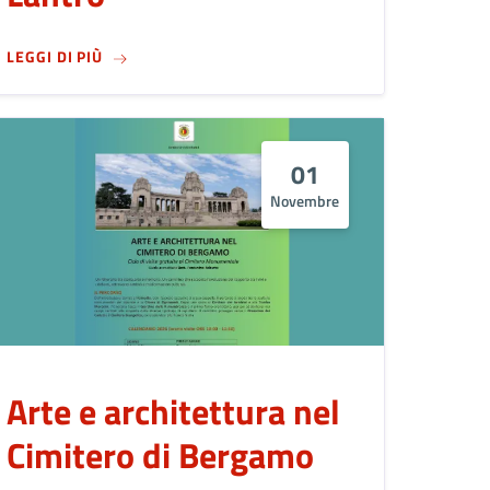
SU
TORNANO LE APERTURE DELLA FONTANA DEL L
LEGGI DI PIÙ
01
Novembre
Arte e architettura nel
Cimitero di Bergamo