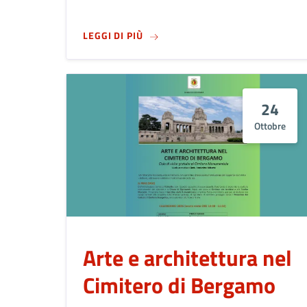
SU
SEDUTA STRAORDINARIA DI C
LEGGI DI PIÙ
24
Ottobre
Arte e architettura nel
Cimitero di Bergamo