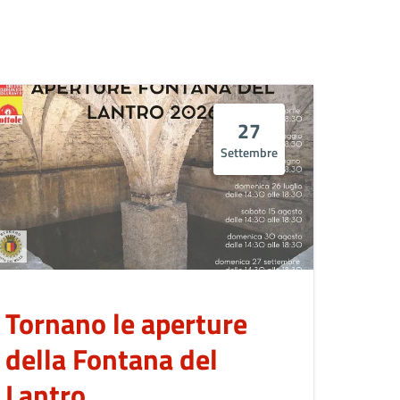
27
Settembre
Tornano le aperture
della Fontana del
Lantro