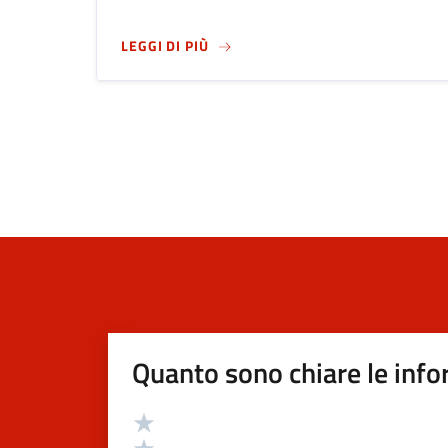
SU
MUSEO CIVICO DI SCIENZA NAT
LEGGI DI PIÙ
Quanto sono chiare le info
Valutazione
Valuta 5 stelle su 5
Valuta 4 stelle su 5