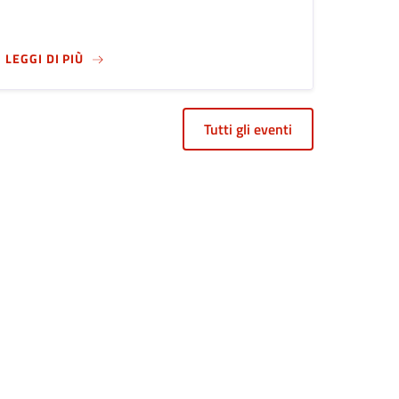
A DEL LANTRO
SU
ARTE E ARCHITETTURA NEL CIMITERO DI BERG
LEGGI DI PIÙ
Tutti gli eventi
 want to go to