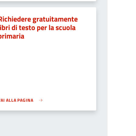
Richiedere gratuitamente
libri di testo per la scuola
primaria
VAI ALLA PAGINA
he page number you want to go to