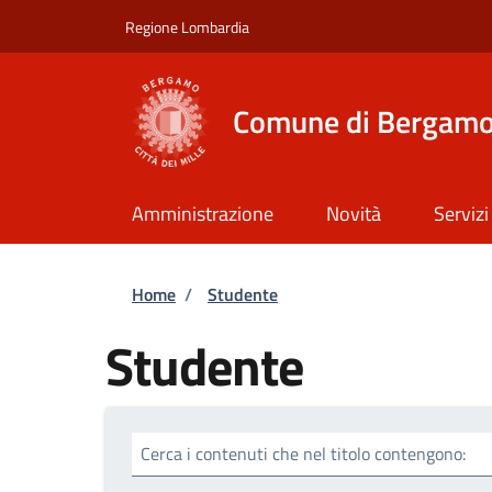
Salta al contenuto principale
Skip to footer content
Regione Lombardia
Comune di Bergam
Amministrazione
Novità
Servizi
Briciole di pane
Home
/
Studente
Studente
Cerca i contenuti che nel titolo contengono: