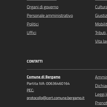
Organi di governo
Cultur
Personale amministrativo
Giustiz
Politici
Mobilit
Uffici
Tribut
Vita la
CONTATTI
Comune di Bergamo
Ammini
Partita IVA: 00636460164
Dichiar
PEC:
Leggi 
protocollo@cert.comune.bergamo.it
Preno