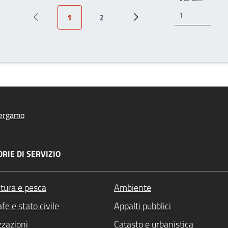
1
2
Pagina precedente
Pagina attuale
Page
Prossima pagina
ergamo
RIE DI SERVIZIO
ltura e pesca
Ambiente
fe e stato civile
Appalti pubblici
zzazioni
Catasto e urbanistica