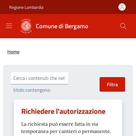
Salta al contenuto principale
Skip to footer content
Regione Lombardia
Comune di Bergamo
Briciole di pane
Home
Cerca i contenuti che nel
titolo contengono:
Richiedere l'autorizzazione
La richiesta può essere fatta in via
temporanea per cantieri o permanente.