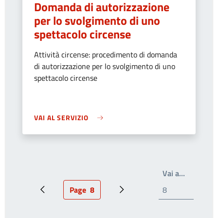
Domanda di autorizzazione
per lo svolgimento di uno
spettacolo circense
Attività circense: procedimento di domanda
di autorizzazione per lo svolgimento di uno
spettacolo circense
VAI AL SERVIZIO
Write the
Vai a…
Page
8
Pagina precedente
Pagina attuale
Prossima pagina