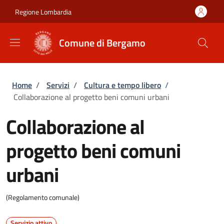
Salta al contenuto principale
Skip to footer content
Regione Lombardia
Comune di Bergamo
Briciole di pane
Home
/
Servizi
/
Cultura e tempo libero
/
Collaborazione al progetto beni comuni urbani
Collaborazione al
progetto beni comuni
urbani
(Regolamento comunale)
Servizio attivo