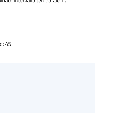
minato intervallo temporale. La
o: 45