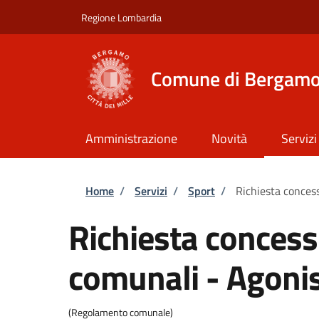
Salta al contenuto principale
Skip to footer content
Regione Lombardia
Comune di Bergam
Amministrazione
Novità
Servizi
Briciole di pane
Home
/
Servizi
/
Sport
/
Richiesta conces
Richiesta concess
comunali - Agonis
(Regolamento comunale)