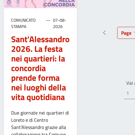
COMUNICATO
07-08-
STAMPA
2026
Page
Pagina preced
Pag
Sant'Alessandro
2026. La festa
nei quartieri: la
concordia
prende forma
Vai
nei luoghi della
vita quotidiana
Due giornate nei quartieri di
Loreto e di Centro
Sant’Alessandro grazie alla
collaborazione tra Comune,