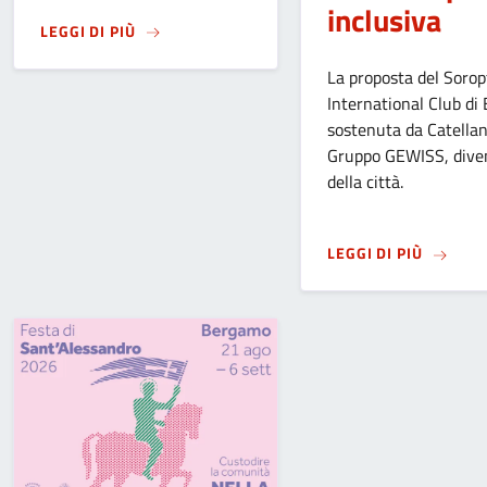
inclusiva
SU
MANIFESTAZIONE “FESTIVITÀ DELLA MADON
LEGGI DI PIÙ
La proposta del Sorop
International Club di
sostenuta da Catellan
Gruppo GEWISS, dive
della città.
SU
IL C
LEGGI DI PIÙ