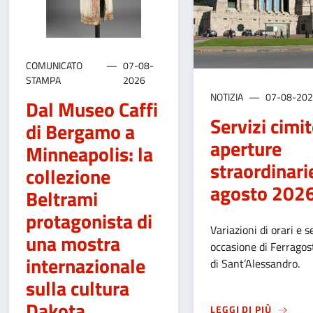
COMUNICATO
07-08-
STAMPA
2026
NOTIZIA
07-08-20
Dal Museo Caffi
Servizi cimite
di Bergamo a
aperture
Minneapolis: la
straordinari
collezione
agosto 202
Beltrami
protagonista di
Variazioni di orari e se
una mostra
occasione di Ferragos
internazionale
di Sant’Alessandro.
sulla cultura
Dakota
SU
SERV
LEGGI DI PIÙ