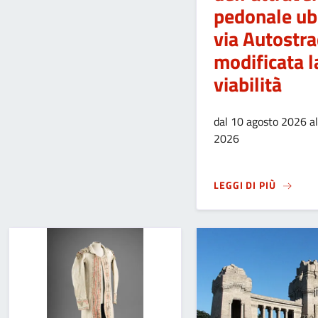
pedonale ubi
via Autostra
modificata l
viabilità
dal 10 agosto 2026 a
2026
SU
LAVO
LEGGI DI PIÙ