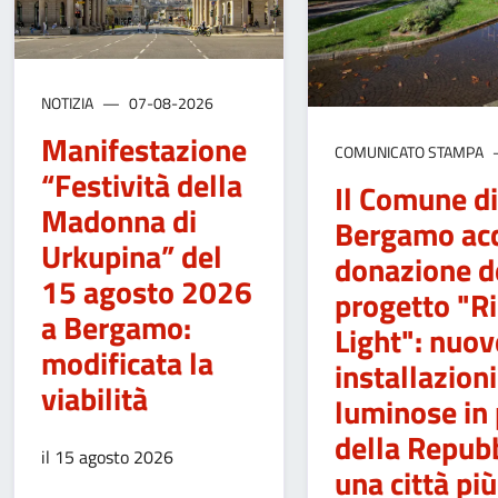
NOTIZIA
07-08-2026
Manifestazione
COMUNICATO STAMPA
“Festività della
Il Comune di
Madonna di
Bergamo acc
Urkupina” del
donazione d
15 agosto 2026
progetto "Ri
a Bergamo:
Light": nuov
modificata la
installazioni
viabilità
luminose in 
della Repubb
il 15 agosto 2026
una città più