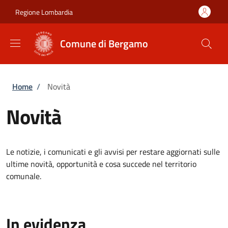
Salta al contenuto principale
Skip to footer content
Regione Lombardia
Comune di Bergamo
Briciole di pane
Home
/
Novità
Novità
Le notizie, i comunicati e gli avvisi per restare aggiornati sulle
ultime novità, opportunità e cosa succede nel territorio
comunale.
In evidenza