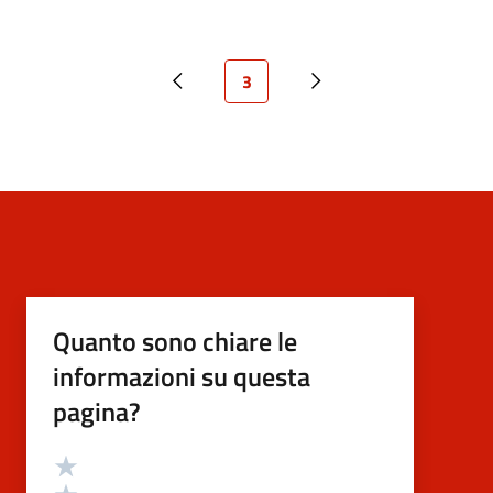
Pagina attuale
3
Pagina precedente
Prossima pagina
Quanto sono chiare le
informazioni su questa
pagina?
Valutazione
Valuta 5 stelle su 5
Valuta 4 stelle su 5