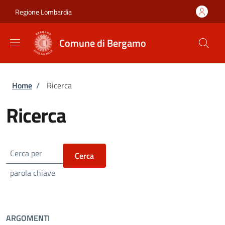
Salta al contenuto principale
Skip to footer content
Regione Lombardia
Comune di Bergamo
Briciole di pane
Home
/
Ricerca
Ricerca
Cerca per
parola chiave
ARGOMENTI