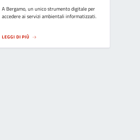
A Bergamo, un unico strumento digitale per
accedere ai servizi ambientali informatizzati.
SU
ARRIVA LA NUOVA ECOCARD
LEGGI DI PIÙ
LE IN VIA BORFURO: MODIFICATA LA VIABILITÀ
ANZA ONORARIA