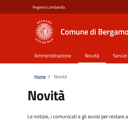
Salta al contenuto principale
Skip to footer content
Regione Lombardia
Comune di Bergam
Amministrazione
Novità
Servizi
Briciole di pane
Home
/
Novità
Novità
Le notizie, i comunicati e gli avvisi per restar