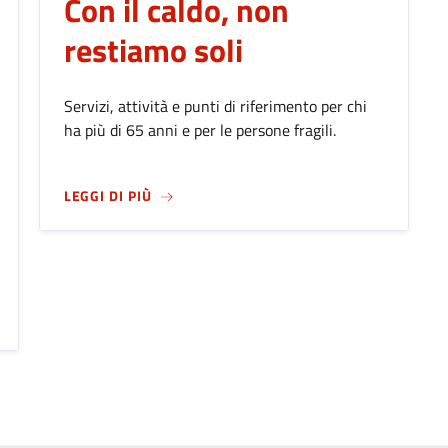
Con il caldo, non
restiamo soli
Servizi, attività e punti di riferimento per chi
ha più di 65 anni e per le persone fragili.
SU
CON IL CALDO, NON RESTIAMO SOLI
LEGGI DI PIÙ
026: BERGAMO CELEBRA IL SUO PATRONO ALL'INSEGNA DELLA C