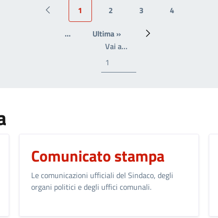
1
2
3
4
Pagina precedente
Pagina attuale
Page
Page
Page
…
Ultima »
Ultima pagina
Prossima pagina
Write the page number you
Vai a…
a
Comunicato stampa
Le comunicazioni ufficiali del Sindaco, degli
organi politici e degli uffici comunali.