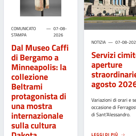
COMUNICATO
07-08-
STAMPA
2026
NOTIZIA
07-08-20
Dal Museo Caffi
Servizi cimite
di Bergamo a
aperture
Minneapolis: la
straordinari
collezione
agosto 202
Beltrami
protagonista di
Variazioni di orari e se
una mostra
occasione di Ferragos
internazionale
di Sant’Alessandro.
sulla cultura
Dakota
SU
SERV
LEGGI DI PIÙ