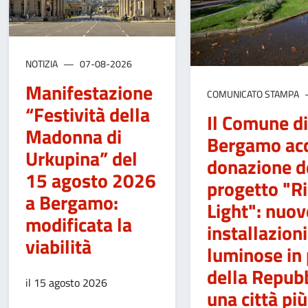
NOTIZIA
07-08-2026
Manifestazione
COMUNICATO STAMPA
“Festività della
Il Comune di
Madonna di
Bergamo acc
Urkupina” del
donazione d
15 agosto 2026
progetto "Ri
a Bergamo:
Light": nuov
modificata la
installazioni
viabilità
luminose in 
della Repubb
il 15 agosto 2026
una città più