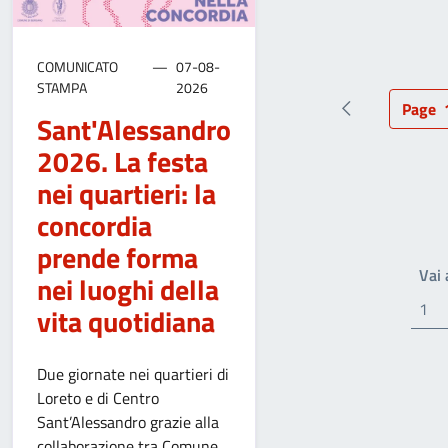
COMUNICATO
07-08-
STAMPA
2026
Page
Pagina preced
Pag
Sant'Alessandro
2026. La festa
nei quartieri: la
concordia
prende forma
Vai
nei luoghi della
vita quotidiana
Due giornate nei quartieri di
Loreto e di Centro
Sant’Alessandro grazie alla
collaborazione tra Comune,