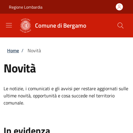
Salta al contenuto principale
Skip to footer content
Regione Lombardia
Comune di Bergamo
Briciole di pane
Home
/
Novità
Novità
Le notizie, i comunicati e gli avvisi per restare aggiornati sulle
ultime novità, opportunità e cosa succede nel territorio
comunale.
In evidenza