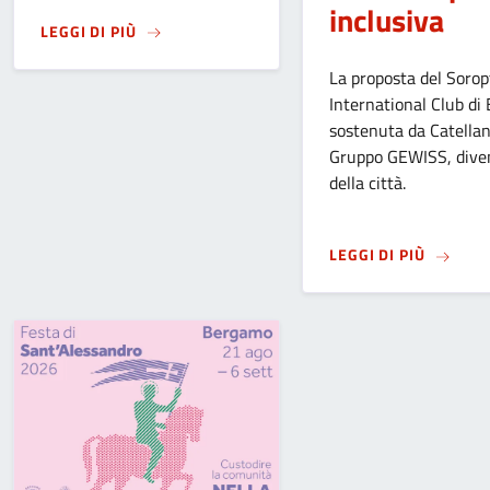
inclusiva
SU
MANIFESTAZIONE “FESTIVITÀ DELLA MADON
LEGGI DI PIÙ
La proposta del Sorop
International Club di
sostenuta da Catellan
Gruppo GEWISS, dive
della città.
SU
IL C
LEGGI DI PIÙ