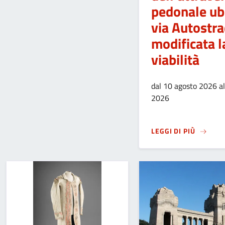
pedonale ubi
via Autostra
modificata l
viabilità
dal 10 agosto 2026 a
2026
SU
LAVO
LEGGI DI PIÙ