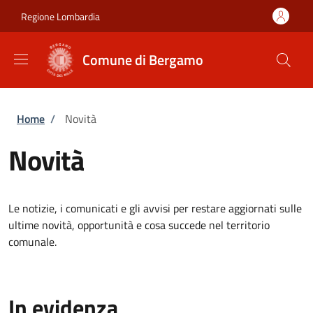
Salta al contenuto principale
Skip to footer content
Regione Lombardia
Comune di Bergamo
Briciole di pane
Home
/
Novità
Novità
Le notizie, i comunicati e gli avvisi per restare aggiornati sulle
ultime novità, opportunità e cosa succede nel territorio
comunale.
In evidenza