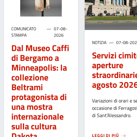
COMUNICATO
07-08-
STAMPA
2026
NOTIZIA
07-08-20
Dal Museo Caffi
Servizi cimite
di Bergamo a
aperture
Minneapolis: la
straordinari
collezione
agosto 202
Beltrami
protagonista di
Variazioni di orari e se
una mostra
occasione di Ferragos
internazionale
di Sant’Alessandro.
sulla cultura
Dakota
SU
SERV
LEGGI DI PIÙ