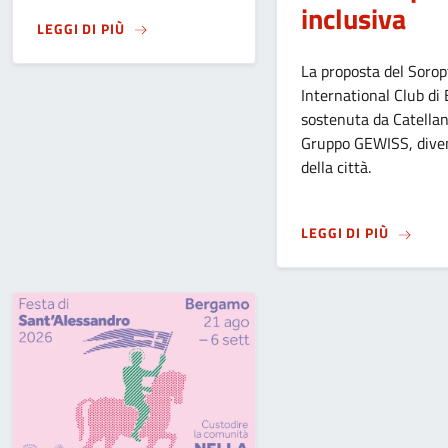
inclusiva
SU
MANIFESTAZIONE “FESTIVITÀ DELLA MADON
LEGGI DI PIÙ
La proposta del Sorop
International Club di
sostenuta da Catellan
Gruppo GEWISS, dive
della città.
SU
IL C
LEGGI DI PIÙ