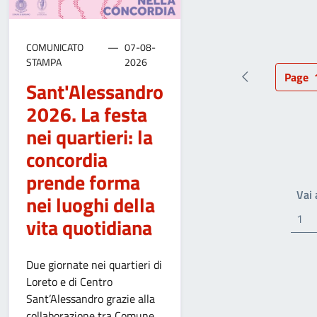
COMUNICATO
07-08-
STAMPA
2026
Page
Pagina preced
Pag
Sant'Alessandro
2026. La festa
nei quartieri: la
concordia
prende forma
Vai
nei luoghi della
vita quotidiana
Due giornate nei quartieri di
Loreto e di Centro
Sant’Alessandro grazie alla
collaborazione tra Comune,