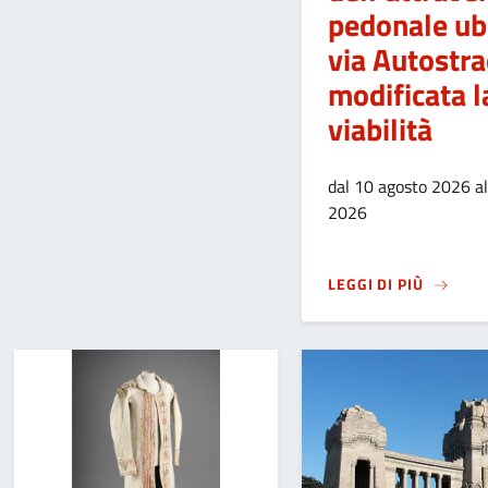
pedonale ubi
via Autostra
modificata l
viabilità
dal 10 agosto 2026 a
2026
SU
LAVO
LEGGI DI PIÙ