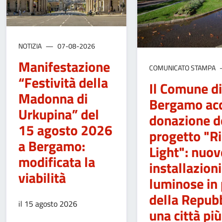
NOTIZIA
07-08-2026
Manifestazione
COMUNICATO STAMPA
“Festività della
Il Comune di
Madonna di
Bergamo acc
Urkupina” del
donazione d
15 agosto 2026
progetto "Ri
a Bergamo:
Light": nuov
modificata la
installazioni
viabilità
luminose in 
della Repubb
il 15 agosto 2026
una città più