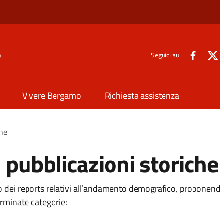
o
Seguici su
Vivere Bergamo
Richiesta assistenza
che
 pubblicazioni storiche
dei reports relativi all’andamento demografico, proponend
erminate categorie: