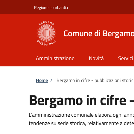
Salta al contenuto principale
Skip to footer content
Regione Lombardia
Comune di Bergam
Amministrazione
Novità
Servizi
Briciole di pane
Home
/
Bergamo in cifre - pubblicazioni stori
Bergamo in cifre -
L’amministrazione comunale elabora ogni anno 
tendenze su serie storica, relativamente a det