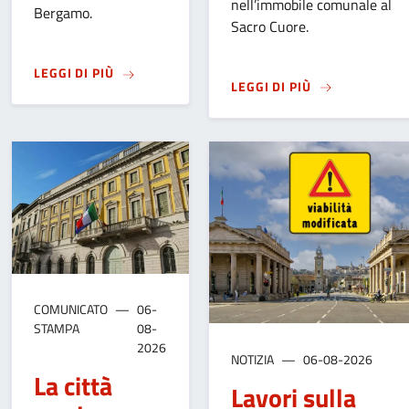
nell’immobile comunale al
Bergamo.
Sacro Cuore.
SU
AVVISO PER LA CONTINUITÀ DEI PROGETTI 
LEGGI DI PIÙ
SU
APPROVATA 
LEGGI DI PIÙ
COMUNICATO
06-
STAMPA
08-
2026
NOTIZIA
06-08-2026
La città
Lavori sulla