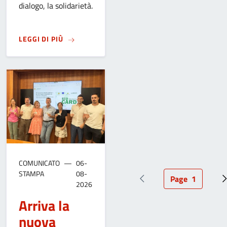
dialogo, la solidarietà.
SU
LA CITTÀ RENDE OMAGGIO AL VESCOVO FR
LEGGI DI PIÙ
COMUNICATO
06-
STAMPA
08-
Page
1
Pagina precedente
Pagina attua
2026
Arriva la
nuova