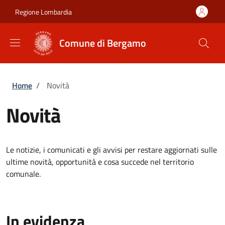
Salta al contenuto principale
Skip to footer content
Regione Lombardia
Comune di Bergamo
Briciole di pane
Home
/
Novità
Novità
Le notizie, i comunicati e gli avvisi per restare aggiornati sulle
ultime novità, opportunità e cosa succede nel territorio
comunale.
In evidenza