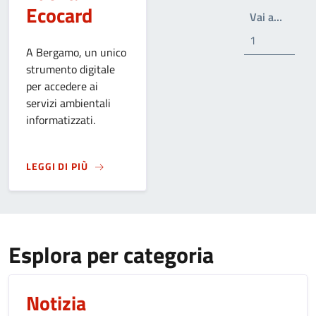
Ecocard
Write 
Vai a…
A Bergamo, un unico
strumento digitale
per accedere ai
servizi ambientali
informatizzati.
SU
ARRIVA LA NUOVA ECOCARD
LEGGI DI PIÙ
Esplora per categoria
Notizia