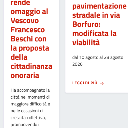
rende
pavimentazione
omaggio al
stradale in via
Vescovo
Borfuro:
Francesco
modificata la
Beschi con
viabilità
la proposta
della
dal 10 agosto al 28 agosto
cittadinanza
2026
onoraria
SU
LAVORI SUL
LEGGI DI PIÙ
Ha accompagnato la
città nei momenti di
maggiore difficoltà e
nelle occasioni di
crescita collettiva,
promuovendo il