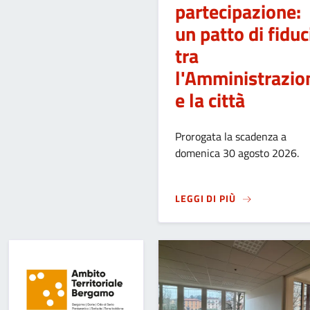
partecipazione:
un patto di fiduc
tra
l'Amministrazio
e la città
Prorogata la scadenza a
domenica 30 agosto 2026.
SU
NUOVO REGO
LEGGI DI PIÙ