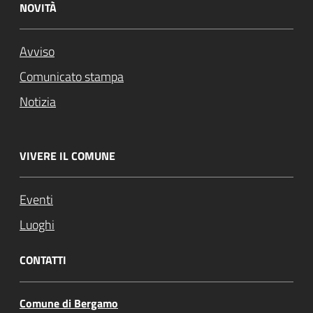
NOVITÀ
Avviso
Comunicato stampa
Notizia
VIVERE IL COMUNE
Eventi
Luoghi
CONTATTI
Comune di Bergamo