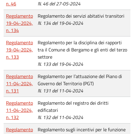
n. 46
N. 46 del 27-05-2024
Regolamento
Regolamento dei servizi abitativi transitori
19-04-2024,
N. 134 del 19-04-2024
n. 134
Regolamento
Regolamento per la disciplina dei rapporti
19-04-2024,
tra il Comune di Bergamo e gli enti del terzo
n. 133
settore
N. 133 del 19-04-2024
Regolamento
Regolamento per l’attuazione del Piano di
11-04-2024,
Governo del Territorio (PGT)
n. 131
N. 131 del 11-04-2024
Regolamento
Regolamento del registro dei diritti
11-04-2024,
edificatori
n. 132
N. 132 del 11-04-2024
Regolamento
Regolamento sugli incentivi per le funzione