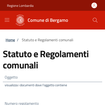
Salta al contenuto principale
Skip to footer content
Regione Lombardia
Comune di Bergamo
Briciole di pane
Home
/
Statuto e Regolamenti comunali
Statuto e Regolamenti
comunali
Oggetto
visualizza i documenti dove l'oggetto contiene
Numero regolamento